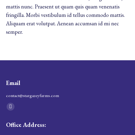
mattis nunc. Praesent ut quam quis quam venenatis
fringilla. Morbi vestibulum id tellus commodo mattis.
Aliquam erat volutpat. Aenean accumsan id mi nec
semper.
Email
contact@stargazeyfarms.com
Find us on:
Facebook
page
Office Address:
opens
in