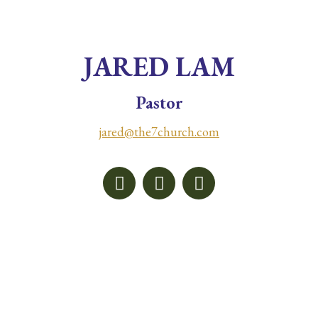
JARED LAM
Pastor
jared@the7church.com
Facebook
X
Instagram